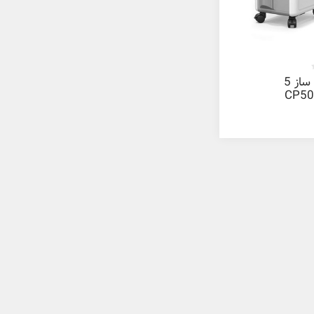
اکسیژن ساز 5
ری CP501