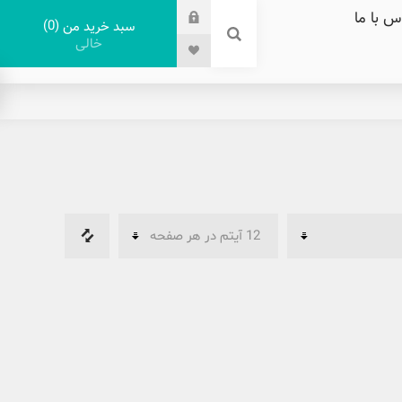
س با ما
0
سبد خرید من
خالی