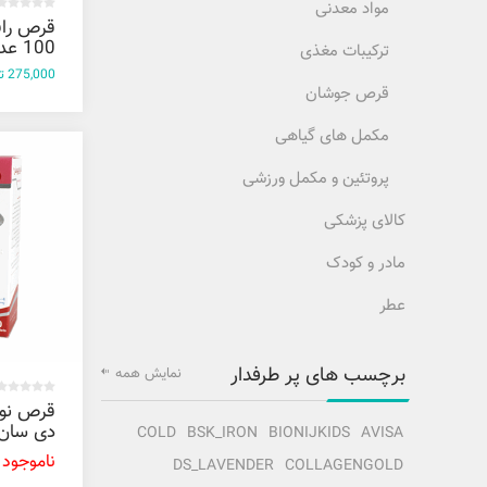
مواد معدنی
قرص راف
100 عددی
ترکیبات مغذی
275,000 تومان
قرص جوشان
مکمل های گیاهی
پروتئین و مکمل ورزشی
کالای پزشکی
مادر و کودک
عطر
برچسب های پر طرفدار
نمایش همه
قرص نور
COLD
BSK_IRON
BIONIJKIDS
AVISA
عددی
ناموجود
DS_LAVENDER
COLLAGENGOLD