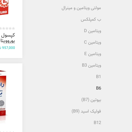
مولتی ویتامین و مینرال
ب کمپلکس
ویتامین D
کپسول ن
یوروویتال 60 ع
ویتامین C
957,000 تومان
ویتامین E
ویتامین B3
B1
B6
بیوتین (B7)
فولیک اسید (B9)
B12