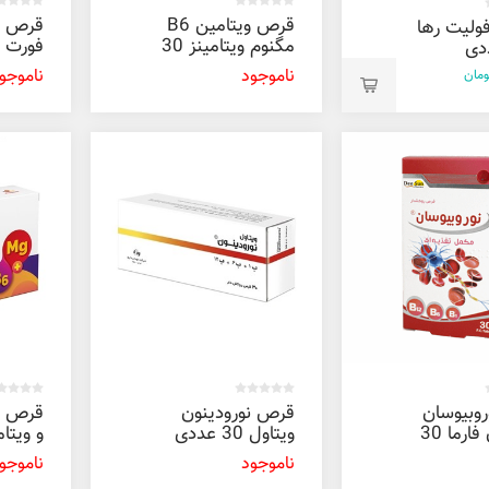
قرص ویتامین B6
قرص ن
ولیت رها
مگنوم ویتامینز 30
عددی
عددی
ناموجود
ناموجو
وبیوسان
قرص نورودینون
دی سان فارما 30
ویتاول 30 عددی
ناموجود
ناموجو
عددی