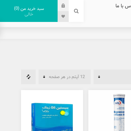
س با ما
0
سبد خرید من
خالی