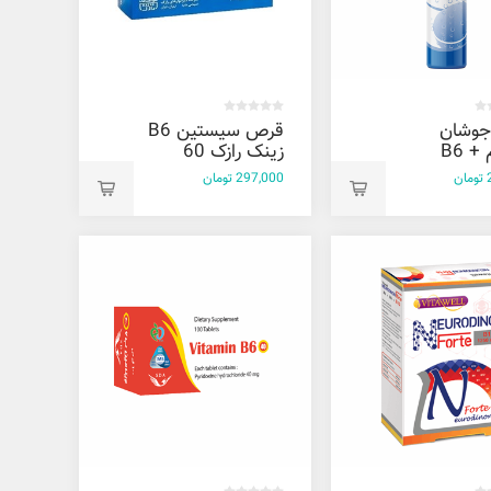
وشان
قرص سیستین B6
منیزیم + B6
زینک رازک 60
2 عددی
عددی
ن
297,000 تومان