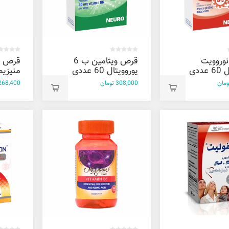
وروویت
قرص ویتامین ب 6
قرص ج
ددی
یوروویتال 60 عددی
یوروویتال 0
308,000 تومان
268,400 توما