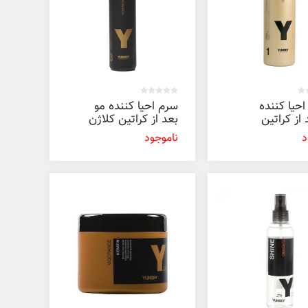
احیا کننده
سرم احیا کننده مو
 از کراتین
بعد از کراتین کلاژن
یانسی
یانسی پروفشنال
د
ناموجود
50 میل
200 میل