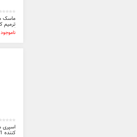
ماسک م
ترمیم ک
آسیب دید
ناموجود
یانسی پ
200 میل
اسپری مو