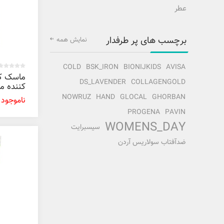
عطر
برچسب های پر طرفدار
نمایش همه
COLD
BSK_IRON
BIONIJKIDS
AVISA
ماسک کل
DS_LAVENDER
COLLAGENGOLD
کننده م
500 میل
NOWRUZ
HAND
GLOCAL
GHORBAN
ناموجود
PROGENA
PAVIN
WOMENS_DAY
سیسبرایت
ضدآفتاب سولاریس آردن