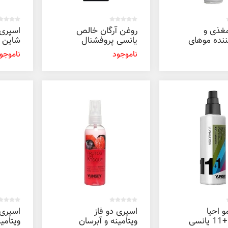
غذی و
روغن آرگان خالص
اسپری 
ننده موهای
یانسی پروفشنال
شاین م
ه الترا
100 میل
200 میل
ناموجود
ناموجو
روفشنال
 احیا
اسپری دو فاز
اسپری 
کننده 1+11 یانسی
ویتامینه و آبرسان
ویتامی