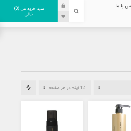
س با ما
0
سبد خرید من
خالی