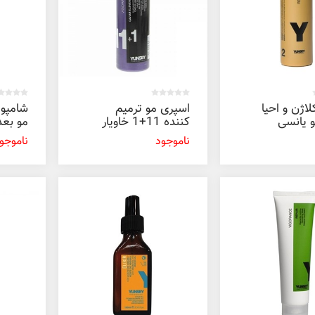
اژن و احیا
اسپری مو ترمیم
شامپو 
و یانسی
کننده 11+1 خاویار
مو بعد
یانسی 150 میل
کلاژن 
ناموجود
ناموجو
پروفشنال 0