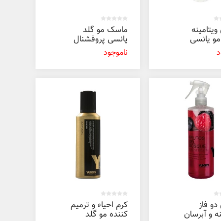
ویتامینه
ماسک مو گلد
و یانسی
یانسی پروفشنال
500 میل
د
ناموجود
دو فاز
کرم احیاء و ترمیم
نه و آبرسان
کننده مو گلد