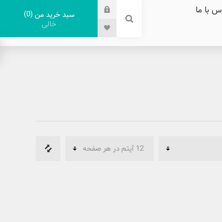
س با ما
0
سبد خرید من
خالی