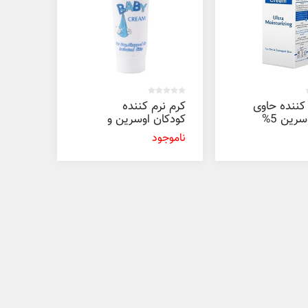
کننده حاوی
کرم نرم کننده
اوره و اوسرین 5%
کودکان اوسرین و
یل
اوره ۳% پرونایس
ناموجود
100 میل