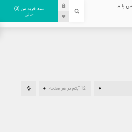
س با ما
0
سبد خرید من
خالی