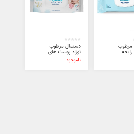
 مرطوب
دستمال مرطوب
رایحه
نوزاد پوست های
ملایم مای بیبی 70
حساس مای بیبی
ناموجود
70 عددی