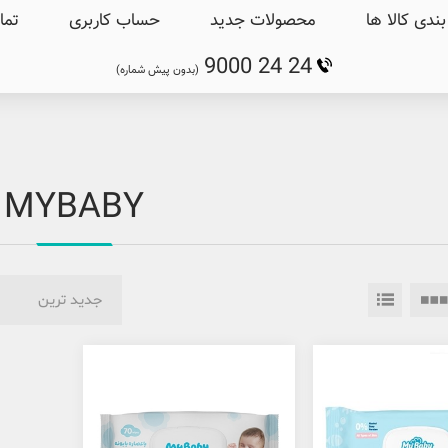
ندی کالا ها
محصولات جدید
حساب کاربری
تما
9000 24 24
(بدون پیش شماره)
MYBABY