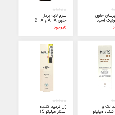
رسان حاوی
سرم لایه بردار
ونیک اسید
حاوی AHA و BHA
ل
میلیتو 30 میل
د
ناموجود
د لک و
ژل ترمیم کننده
ننده میلیتو
اسکار میلیتو 15