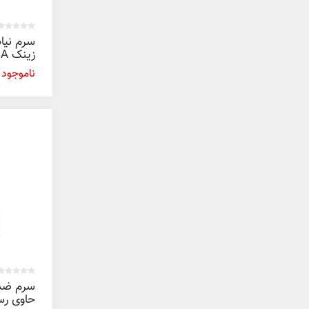
سرم نیاس
30 میل
ناموجود
سرم ضد
حاوی رس