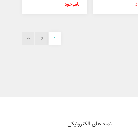
میل
د
ناموجود
2
1
نماد های الکترونیکی