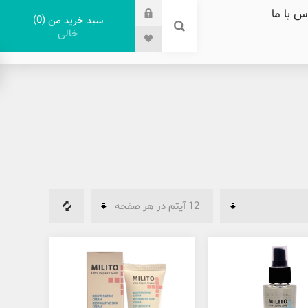
س با ما
0
سبد خرید من
خالی