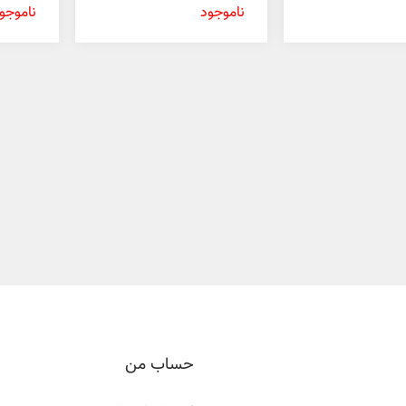
30 میل
ناموجود
ناموجو
حساب من