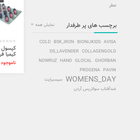
عطر
برچسب های پر طرفدار
نمایش همه
COLD
BSK_IRON
BIONIJKIDS
AVISA
کپسول ل
DS_LAVENDER
COLLAGENGOLD
کیمیا فر
30 عددی
NOWRUZ
HAND
GLOCAL
GHORBAN
ناموجود
PROGENA
PAVIN
WOMENS_DAY
سیسبرایت
ضدآفتاب سولاریس آردن