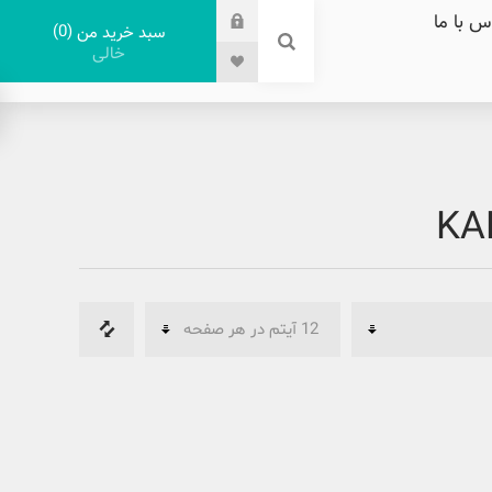
س با ما
0
سبد خرید من
خالی
KA