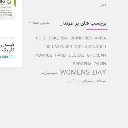
عطر
برچسب های پر طرفدار
نمایش همه
COLD
BSK_IRON
BIONIJKIDS
AVISA
کپسول ر
DS_LAVENDER
COLLAGENGOLD
عددی
NOWRUZ
HAND
GLOCAL
GHORBAN
1,500,000 تومان
PROGENA
PAVIN
WOMENS_DAY
سیسبرایت
ضدآفتاب سولاریس آردن