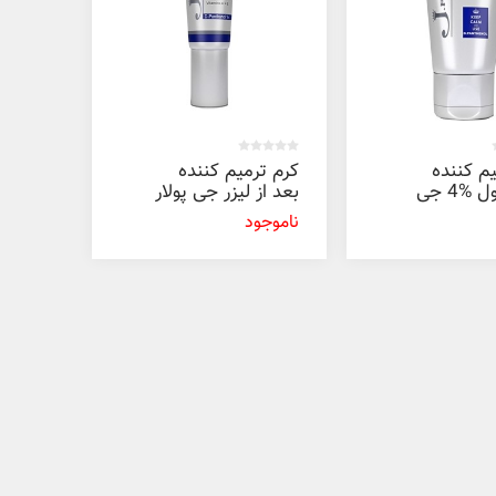
م کننده
کرم ترمیم کننده
دی پنتنول %4 جی
بعد از لیزر جی پولار
30 میل
ناموجود