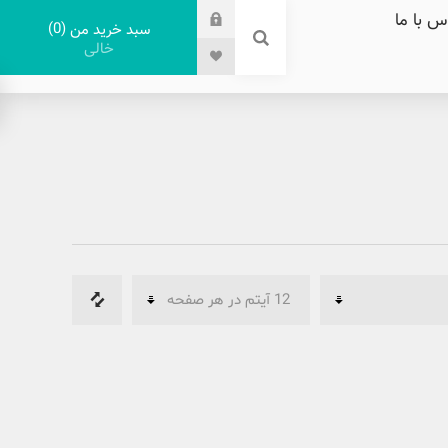
س با ما
0
سبد خرید من
خالی