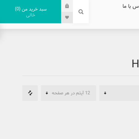
س با ما
0
سبد خرید من
خالی
H