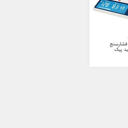
فشارسنج
د پيک