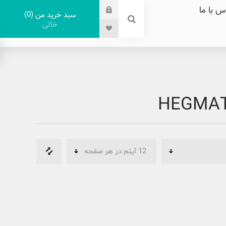
س با ما
0
سبد خرید من
خالی
HEGMAT