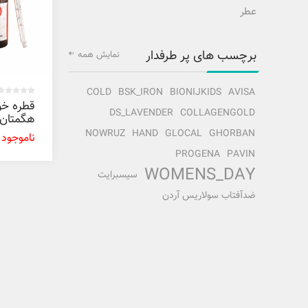
عطر
برچسب های پر طرفدار
نمایش همه
COLD
BSK_IRON
BIONIJKIDS
AVISA
قطره خو
DS_LAVENDER
COLLAGENGOLD
هگمتان 
30 میل
NOWRUZ
HAND
GLOCAL
GHORBAN
ناموجود
PROGENA
PAVIN
WOMENS_DAY
سیسبرایت
ضدآفتاب سولاریس آردن