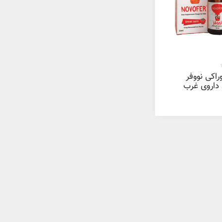
راکی نووفر
داروی غرب