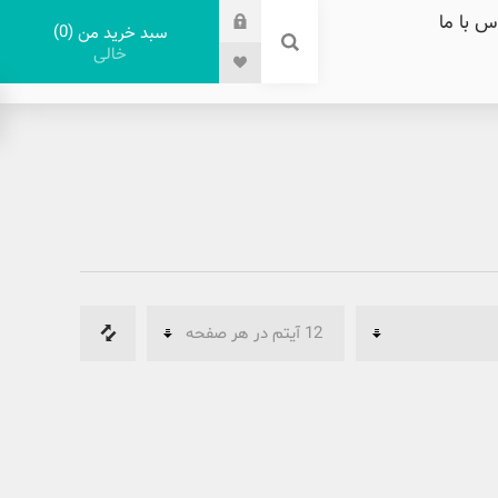
س با ما
0
سبد خرید من
خالی