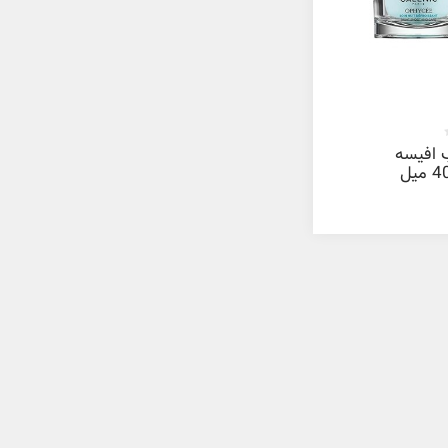
 افیسه