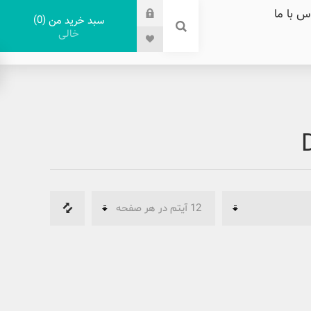
س با ما
0
سبد خرید من
خالی