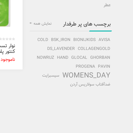
عطر
برچسب های پر طرفدار
نمایش همه
COLD
BSK_IRON
BIONIJKIDS
AVISA
نوار تس
DS_LAVENDER
COLLAGENGOLD
عددی
NOWRUZ
HAND
GLOCAL
GHORBAN
ناموجود
PROGENA
PAVIN
WOMENS_DAY
سیسبرایت
ضدآفتاب سولاریس آردن