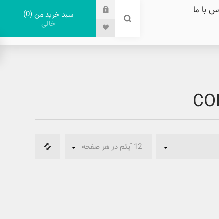
س با ما
0
سبد خرید من
خالی
CO