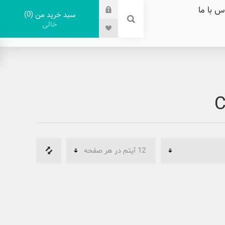
س با ما
0
سبد خرید من
خالی
C