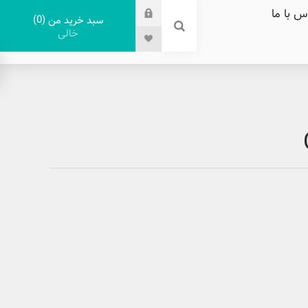
س با ما
0
سبد خرید من
خالی