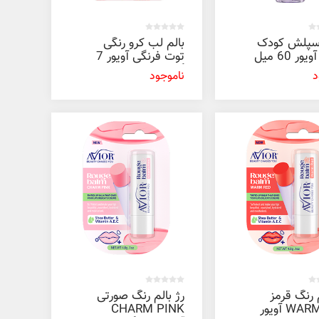
اسپلش کودک
بالم لب کرو رنگی
ر 60 ميل
توت فرنگی آویور 7
گرم
د
ناموجود
م رنگ قرمز
رژ بالم رنگ صورتی
WARM RED آویور
CHARM PINK