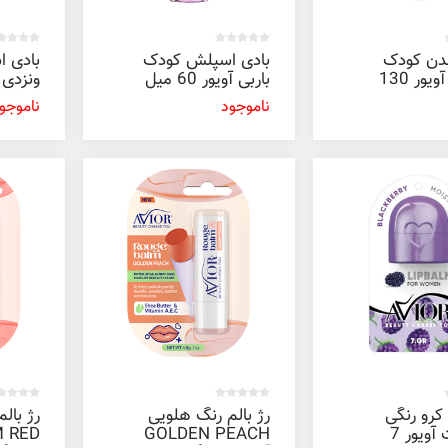
دن کودک
بادی اسپلش کودک
بادی 
سیندرلا آویور 130
باربی آویور 60 ميل
ونزدی آویو
ناموجود
ناموجو
کرو رنگی
رژ بالم رنگ هلویی
رژ بال
شاه توت آویور 7
GOLDEN PEACH