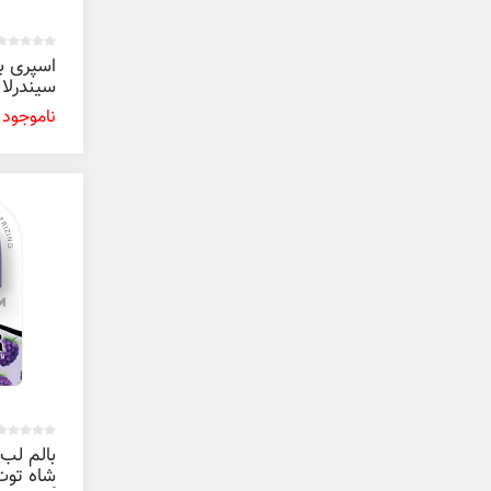
اسپری ب
میل
ناموجود
بالم لب 