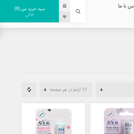
س با ما
0
سبد خرید من
خالی