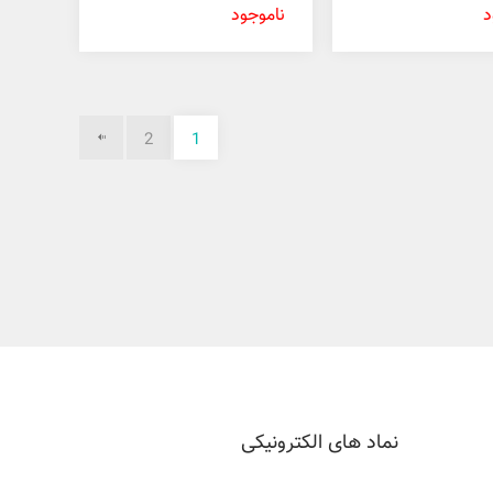
آویور 4/8 گرم
د
ناموجود
2
1
نماد های الکترونیکی