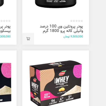
پودر پروتئین وی 100 درصد
وانیلی کاله پرو 1800 گرم
بیسکوییتی 
9,500,000 تومان
9,500,000 توم