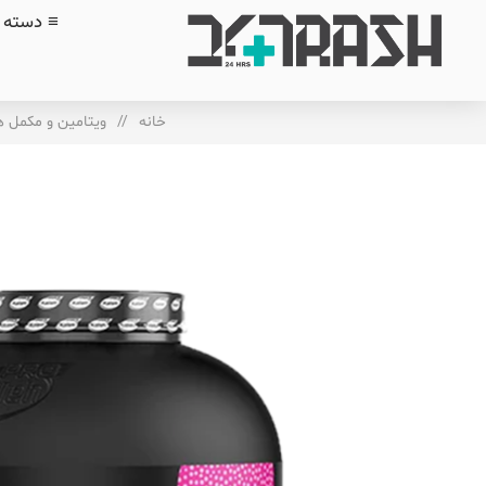
≡ دسته ب
خانه
/
ویتامین و مکمل ه