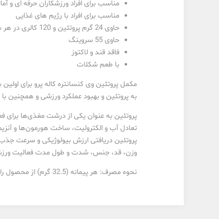
مناسب برای افراد ورزشکاران حرفه ای و آمات
مناسب برای افراد با رژیم های غذایی
حاوی 24 گرم پروتئین و 120 کالری در هر سروینگ
حاوی 55 سروینگ
فاقد قند و لاکتوز
با طعم شکلات
مکمل پروتئین وی کنسانتره کاله پرو برای اولین ب
به پروتئین و بهبود عملکرد ورزشی و همچنین با 
پروتئین‌ به عنوان یکی از درشت مغذی‌ها برای ف
پروتئین دریافتی ارزش بیولوژیکی و سرعت جذب بال
وزن، قد، جنس، شدت و طول مدت فعالیت ورزش
نحوه مصرف: هر پیمانه (32.5 گرم) از محصول را در 130 میلی لیتر آب یا نوشیدنی دیگر حل نموده و میل نمایید.