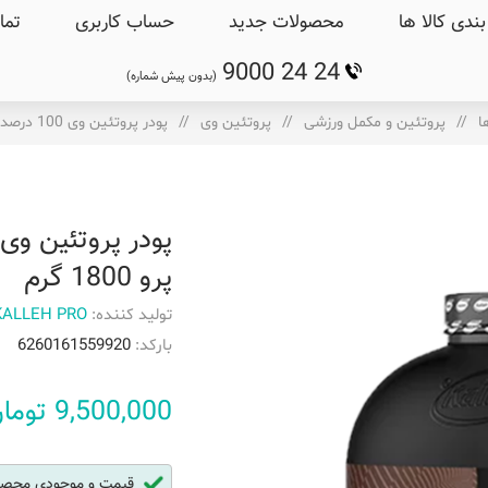
ندی کالا ها
محصولات جدید
حساب کاربری
تما
9000 24 24
(بدون پیش شماره)
ا
/
پروتئین و مکمل ورزشی
/
پروتئین وی
/
پودر پروتئین وی 100 درصد شکلاتی کاله پرو 1800 گرم
پرو 1800 گرم
تولید کننده:
KALLEH PRO
بارکد:
6260161559920
9,500,000 تومان
قیمت و موجودی محصول