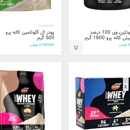
پودر پروتئین وی 100 درصد
پودر ال گلوتامین کاله پرو
کاله پرو 1800 گرم
500 گرم
ان
2,700,000 تومان